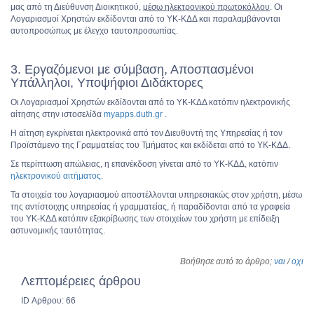
μας από τη Διεύθυνση Διοικητικού,
μέσω ηλεκτρονικού πρωτοκόλλου
. Οι
Λογαριασμοί Χρηστών εκδίδονται από το ΥΚ-ΚΔΔ και παραλαμβάνονται
αυτοπροσώπως με έλεγχο ταυτοπροσωπίας.
3. Εργαζόμενοι με σύμβαση, Αποσπασμένοι
Υπάλληλοι, Υποψήφιοι Διδάκτορες
Οι Λογαριασμοί Χρηστών εκδίδονται από το ΥΚ-ΚΔΔ κατόπιν ηλεκτρονικής
αίτησης στην ιστοσελίδα
myapps.duth.gr
.
H αίτηση εγκρίνεται ηλεκτρονικά από τον Διευθυντή της Υπηρεσίας ή τον
Προϊστάμενο της Γραμματείας του Τμήματος και εκδίδεται από το ΥΚ-ΚΔΔ.
Σε περίπτωση απώλειας, η επανέκδοση γίνεται από το ΥΚ-ΚΔΔ, κατόπιν
ηλεκτρονικού αιτήματος
.
Τα στοιχεία του λογαριασμού αποστέλλονται υπηρεσιακώς στον χρήστη, μέσω
της αντίστοιχης υπηρεσίας ή γραμματείας, ή παραδίδονται από τα γραφεία
του ΥΚ-ΚΔΔ κατόπιν εξακρίβωσης των στοιχείων του χρήστη με επίδειξη
αστυνομικής ταυτότητας.
Βοήθησε αυτό το άρθρο;
ναι
/
οχι
Λεπτομέρειες άρθρου
ID Αρθρου: 66