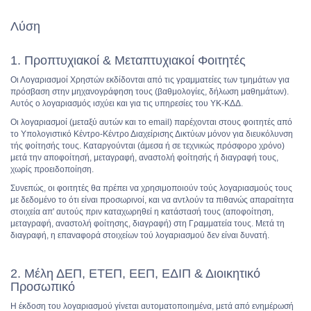
Λύση
1. Προπτυχιακοί & Μεταπτυχιακοί Φοιτητές
Οι Λογαριασμοί Χρηστών εκδίδονται από τις γραμματείες των τμημάτων για
πρόσβαση στην μηχανογράφηση τους (βαθμολογίες, δήλωση μαθημάτων).
Αυτός ο λογαριασμός ισχύει και για τις υπηρεσίες του ΥΚ-ΚΔΔ.
Οι λογαριασμοί (μεταξύ αυτών και το email) παρέχονται στους φοιτητές από
το Υπολογιστικό Κέντρο-Κέντρο Διαχείρισης Δικτύων μόνον για διευκόλυνση
τής φοίτησής τους. Καταργούνται (άμεσα ή σε τεχνικώς πρόσφορο χρόνο)
μετά την αποφοίτησή, μεταγραφή, αναστολή φοίτησής ή διαγραφή τους,
χωρίς προειδοποίηση.
Συνεπώς, οι φοιτητές θα πρέπει να χρησιμοποιούν τούς λογαριασμούς τους
με δεδομένο το ότι είναι προσωρινοί, και να αντλούν τα πιθανώς απαραίτητα
στοιχεία απ' αυτούς πριν καταχωρηθεί η κατάστασή τους (αποφοίτηση,
μεταγραφή, αναστολή φοίτησης, διαγραφή) στη Γραμματεία τους. Μετά τη
διαγραφή, η επαναφορά στοιχείων τού λογαριασμού δεν είναι δυνατή.
2. Μέλη ΔΕΠ, ΕΤΕΠ, ΕΕΠ, ΕΔΙΠ & Διοικητικό
Προσωπικό
Η έκδοση του λογαριασμού γίνεται αυτοματοποιημένα, μετά από ενημέρωσή